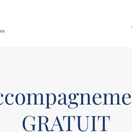
ats
ccompagneme
GRATUIT